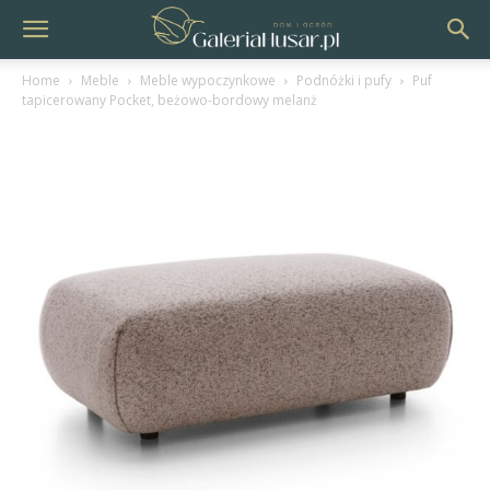
Home
Meble
Meble wypoczynkowe
Podnóżki i pufy
Puf
tapicerowany Pocket, beżowo-bordowy melanż